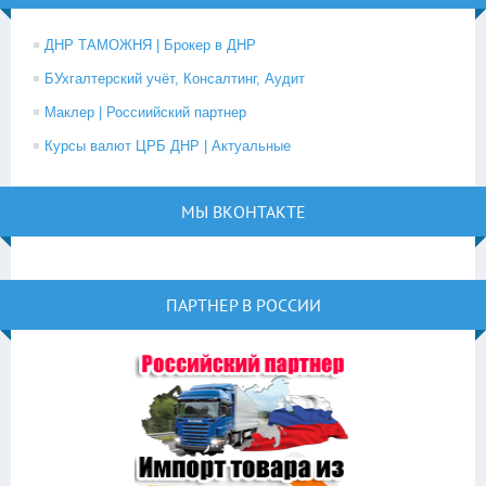
ДНР ТАМОЖНЯ | Брокер в ДНР
БУхгалтерский учёт, Консалтинг, Аудит
Маклер | Россиийский партнер
Курсы валют ЦРБ ДНР | Актуальные
МЫ ВКОНТАКТЕ
ПАРТНЕР В РОССИИ