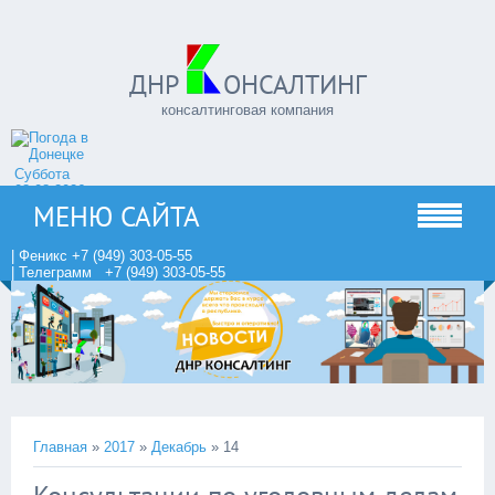
ДНР
ОНСАЛТИНГ
консалтинговая компания
Суббота
08.08.2026
МЕНЮ САЙТА
| Феникс +7 (949) 303-05-55
| Телеграмм +7 (949) 303-05-55
Главная
»
2017
»
Декабрь
»
14