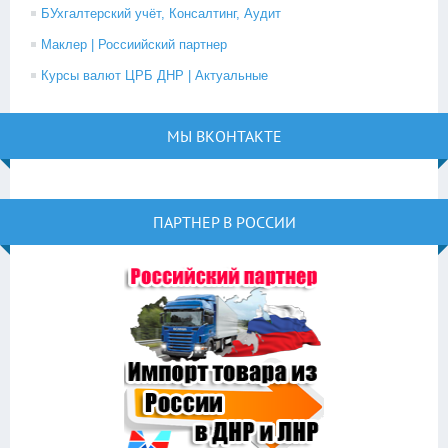
БУхгалтерский учёт, Консалтинг, Аудит
Маклер | Россиийский партнер
Курсы валют ЦРБ ДНР | Актуальные
МЫ ВКОНТАКТЕ
ПАРТНЕР В РОССИИ