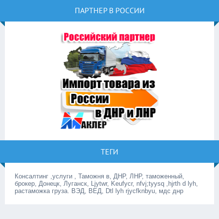
ПАРТНЕР В РОССИИ
ТЕГИ
Консалтинг ,услуги , Таможня в, ДНР, ЛНР, таможенный,
брокер, Донецк, Луганск, Ljytwr, Keufycr, nfvj;tyysq ,hjrth d lyh,
растаможка груза. ВЭД, ВЕД, Dtl lyh rjycfknbyu, мдс днр