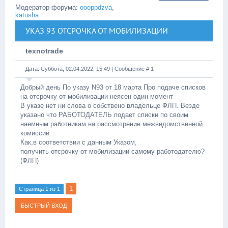
Модератор форума:
oooppdzva
,
katusha
УКАЗ 93 ОТСРОЧКА ОТ МОБИЛИЗАЦИИ
texnotrade
Дата: Суббота, 02.04.2022, 15:49 | Сообщение #
1
Добрый день По указу N93 от 18 марта Про подаче списков
на отсрочку от мобилизации неясен один момент
В указе нет ни слова о собствено владельце ФЛП. Везде
указано что РАБОТОДАТЕЛЬ подает списки по своим
наемным работникам на рассмотрение межведомственной
комиссии.
Как,в соответствии с данным Указом,
получить отсрочку от мобилизации самому работодателю?
(ФЛП)
1
Страница
1
из
1