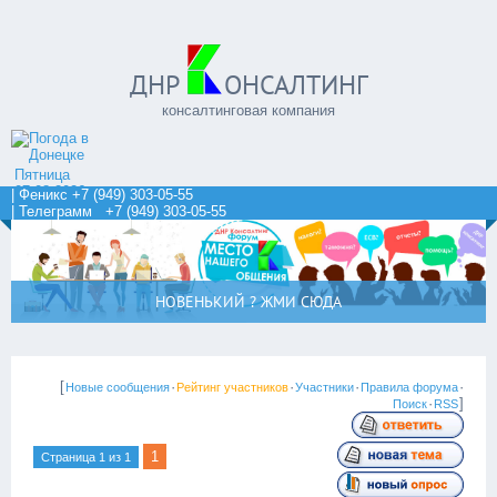
ДНР
ОНСАЛТИНГ
консалтинговая компания
Пятница
07.08.2026
| Феникс +7 (949) 303-05-55
| Телеграмм +7 (949) 303-05-55
НОВЕНЬКИЙ ? ЖМИ СЮДА
[
·
·
·
·
Новые сообщения
Рейтинг участников
Участники
Правила форума
·
]
Поиск
RSS
1
Страница
1
из
1