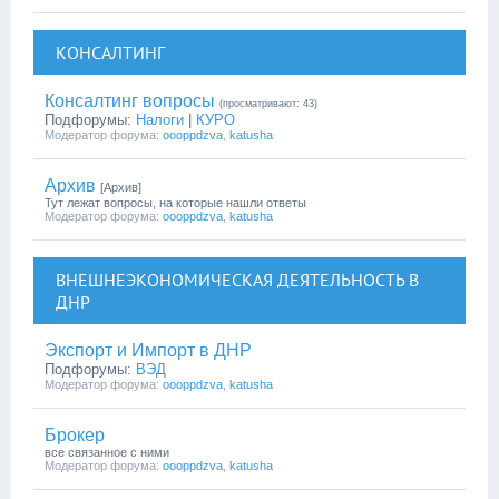
КОНСАЛТИНГ
Консалтинг вопросы
(просматривают: 43)
Подфорумы:
Налоги
|
КУРО
Модератор форума:
oooppdzva
,
katusha
Архив
[Архив]
Тут лежат вопросы, на которые нашли ответы
Модератор форума:
oooppdzva
,
katusha
ВНЕШНЕЭКОНОМИЧЕСКАЯ ДЕЯТЕЛЬНОСТЬ В
ДНР
Экспорт и Импорт в ДНР
Подфорумы:
ВЭД
Модератор форума:
oooppdzva
,
katusha
Брокер
все связанное с ними
Модератор форума:
oooppdzva
,
katusha