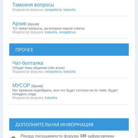
Таможня вопросы
Модератор форума:
oooppdzva
,
katusha
Архив
[Архив]
Тут лежат вопросы, на которые нашли ответы
Модератор форума:
katusha
,
oooppdzva
ПРОЧЕЕ
Чат-болталка
Общая тема общения (обо всем)
Модератор форума:
oooppdzva
,
katusha
МУСОР
[Архив]
Нет времени перебирать, все что будет сочтено не по теме. Будет
попадать сюда.
Модератор форума:
katusha
ДОПОЛНИТЕЛЬНАЯ ИНФОРМАЦИЯ
Рекорд посещаемости форума
349
зафиксирован