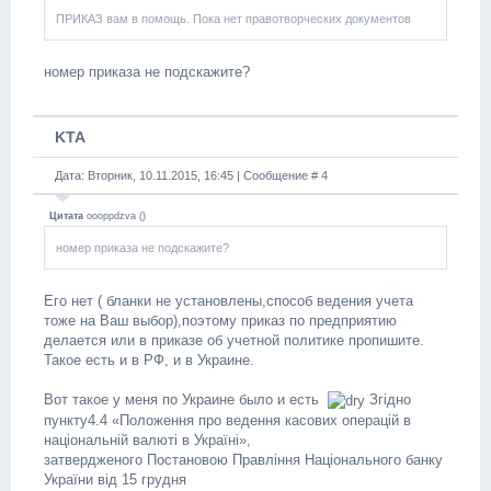
ПРИКАЗ вам в помощь. Пока нет правотворческих документов
номер приказа не подскажите?
KTA
Дата: Вторник, 10.11.2015, 16:45 | Сообщение #
4
Цитата
oooppdzva
(
)
номер приказа не подскажите?
Его нет ( бланки не установлены,способ ведения учета
тоже на Ваш выбор),поэтому приказ по предприятию
делается или в приказе об учетной политике пропишите.
Такое есть и в РФ, и в Украине.
Вот такое у меня по Украине было и есть
Згідно
пункту4.4 «Положення про ведення касових операцій в
національній валюті в Україні»,
затвердженого Постановою Правління Національного банку
України від 15 грудня