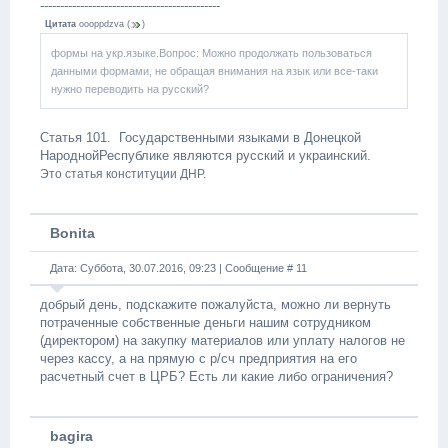
---------------------------------------------
Цитата
oooppdzva
(
)
формы на укр.языке.Вопрос: Можно продолжать пользоваться
данными формами, не обращая внимания на язык или все-таки
нужно переводить на русский?
Статья 101. Государственными языками в Донецкой
НароднойРеспублике являются русский и украинский.
Это статья конституции ДНР.
Bonita
Дата: Суббота, 30.07.2016, 09:23 | Сообщение #
11
добрый день, подскажите пожалуйста, можно ли вернуть
потраченные собственные деньги нашим сотрудником
(директором) на закупку материалов или уплату налогов не
через кассу, а на прямую с р/сч предприятия на его
расчетный счет в ЦРБ? Есть ли какие либо ограничения?
bagira