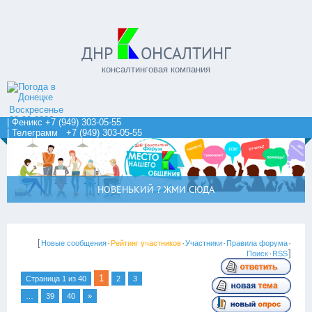
ДНР
ОНСАЛТИНГ
консалтинговая компания
Воскресенье
09.08.2026
| Феникс +7 (949) 303-05-55
| Телеграмм +7 (949) 303-05-55
НОВЕНЬКИЙ ? ЖМИ СЮДА
[
·
·
·
·
Новые сообщения
Рейтинг участников
Участники
Правила форума
·
]
Поиск
RSS
1
Страница
1
из
40
2
3
…
39
40
»