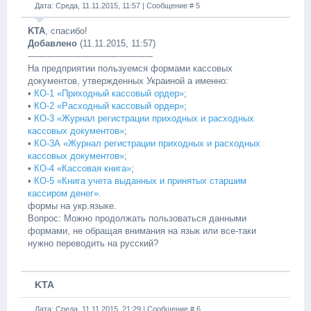
Дата: Среда, 11.11.2015, 11:57 | Сообщение #
5
KTA
, спасибо!
Добавлено
(11.11.2015, 11:57)
---------------------------------------------
На предприятии пользуемся формами кассовых
документов, утвержденных Украиной а именно:
•
КО-1 «Приходный кассовый ордер»
;
•
КО-2 «Расходный кассовый ордер»
;
•
КО-3 «Журнал регистрации приходных и расходных
кассовых документов»
;
•
КО-3А «Журнал регистрации приходных и расходных
кассовых документов»
;
•
КО-4 «Кассовая книга»
;
•
КО-5 «Книга учета выданных и принятых старшим
кассиром денег»
.
формы на укр.языке.
Вопрос: Можно продолжать пользоваться данными
формами, не обращая внимания на язык или все-таки
нужно переводить на русский?
KTA
Дата: Среда, 11.11.2015, 21:29 | Сообщение #
6