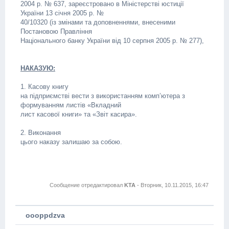
2004 р. № 637, зареєстровано в Міністерстві юстиції
України 13 січня 2005 р. №
40/10320 (із змінами та доповненнями, внесеними
Постановою Правління
Національного банку України від 10 серпня 2005 р. № 277),
НАКАЗУЮ:
1. Касову книгу
на підприємстві вести з використанням комп’ютера з
формуванням листів «Вкладний
лист касової книги» та «Звіт касира».
2. Виконання
цього наказу залишаю за собою.
Сообщение отредактировал
KTA
-
Вторник, 10.11.2015, 16:47
oooppdzva