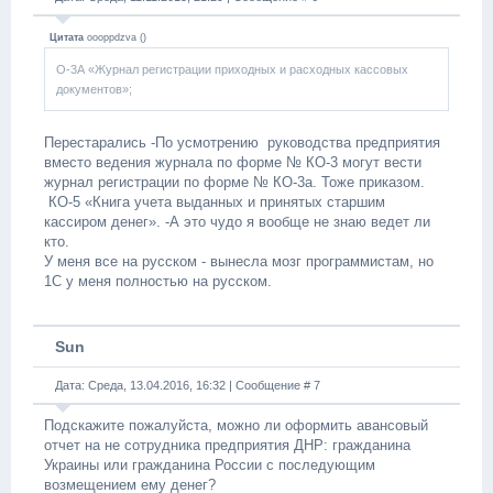
Цитата
oooppdzva
(
)
О-3А «Журнал регистрации приходных и расходных кассовых
документов»;
Перестарались -По усмотрению руководства предприятия
вместо ведения журнала по форме № КО-3 могут вести
журнал регистрации по форме № КО-3а. Тоже приказом.
КО-5 «Книга учета выданных и принятых старшим
кассиром денег». -А это чудо я вообще не знаю ведет ли
кто.
У меня все на русском - вынесла мозг программистам, но
1С у меня полностью на русском.
Sun
Дата: Среда, 13.04.2016, 16:32 | Сообщение #
7
Подскажите пожалуйста, можно ли оформить авансовый
отчет на не сотрудника предприятия ДНР: гражданина
Украины или гражданина России с последующим
возмещением ему денег?