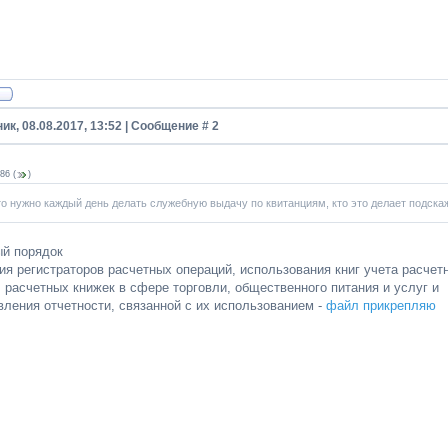
ик, 08.08.2017, 13:52 | Сообщение #
2
86
(
)
то нужно каждый день делать служебную выдачу по квитанциям, кто это делает подскаж
й порядок
ия регистраторов расчетных операций, использования книг учета расчет
 расчетных книжек в сфере торговли, общественного питания и услуг и
вления отчетности, связанной с их использованием -
файл прикрепляю