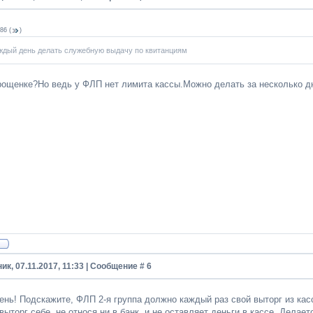
86
(
)
ждый день делать служебную выдачу по квитанциям
рощенке?Но ведь у ФЛП нет лимита кассы.Можно делать за несколько д
ик, 07.11.2017, 11:33 | Сообщение #
6
ень! Подскажите, ФЛП 2-я группа должно каждый раз свой выторг из ка
выторг себе, не относя ни в банк, и не оставляет деньги в кассе. Дела