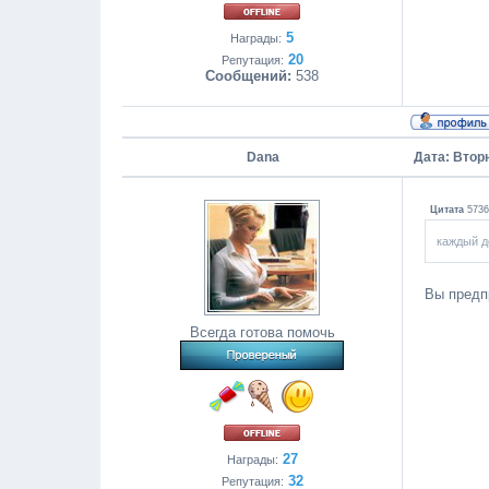
5
Награды:
20
Репутация:
Сообщений:
538
Dana
Дата: Вторн
Цитата
5736
каждый д
Вы предп
Всегда готова помочь
27
Награды:
32
Репутация: