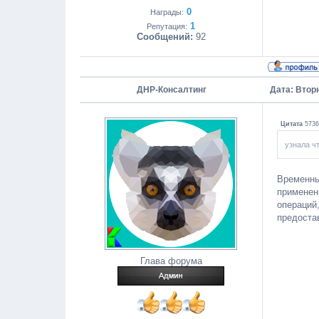
0
Награды:
1
Репутация:
Сообщений:
92
ДНР-Консалтинг
Дата: Вторн
Цитата
5736
узнала ч
Временны
применен
операций,
предоста
Глава форума