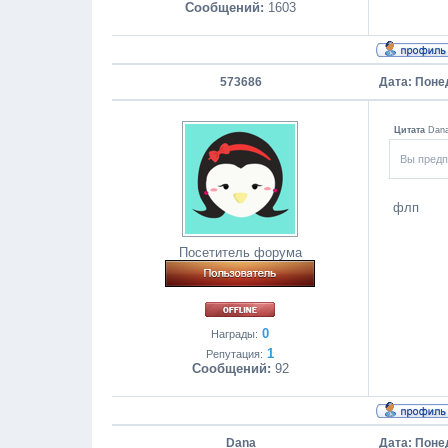
Сообщений:
1603
573686
Дата: Понед
Цитата
Dan
Вы предп
флп
Посетитель форума
0
Награды:
1
Репутация:
Сообщений:
92
Dana
Дата: Понед