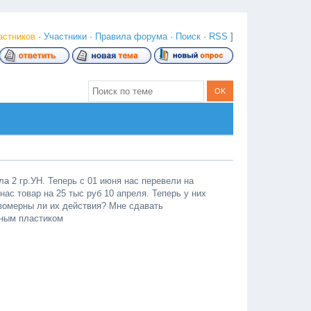
астников
·
Участники
·
Правила форума
·
Поиск
·
RSS
]
а 2 гр.УН. Теперь с 01 июня нас перевели на
нас товар на 25 тыс руб 10 апреля. Теперь у них
авомерны ли их действия? Мне сдавать
азным пластиком