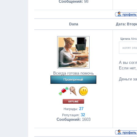
Сообщений:
98
Dana
Дата: Вторн
Цитата
Alini
хотят эт
А вы сог
Если нет,
Всегда готова помочь
Деньги з
27
Награды:
32
Репутация:
Сообщений:
1603