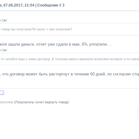
, 07.06.2017, 21:54 | Сообщение #
3
a
(
)
а товар вы получили?И налог с них оплатили?
еля зашли деньги, отчет уже сдали в мае, 6% уплатили....
a
(
)
, то читайте ваш с ними договор. В течении какого времени возможен возврат и по как
 что договор может быть расторгнут в течение 60 дней, по согласию сто
упателем
(Покупатель хочет вернуть товар)