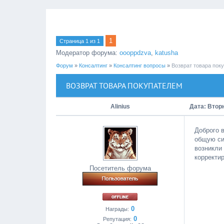
1
Страница
1
из
1
Модератор форума:
oooppdzva
,
katusha
Форум
»
Консалтинг
»
Консалтинг вопросы
»
Возврат товара пок
ВОЗВРАТ ТОВАРА ПОКУПАТЕЛЕМ
Alinius
Дата: Вторн
Доброго в
общую сис
возникли
корректир
Посетитель форума
0
Награды:
0
Репутация: