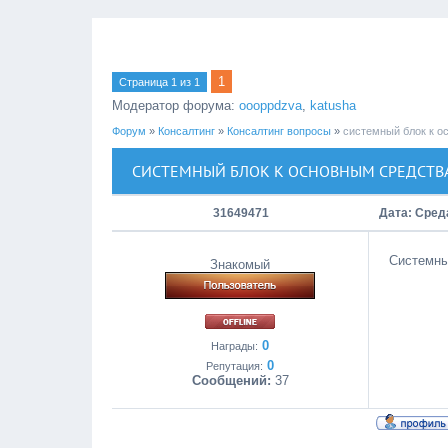
1
Страница
1
из
1
Модератор форума:
oooppdzva
,
katusha
Форум
»
Консалтинг
»
Консалтинг вопросы
»
системный блок к о
СИСТЕМНЫЙ БЛОК К ОСНОВНЫМ СРЕДСТВ
31649471
Дата: Среда
Системны
Знакомый
0
Награды:
0
Репутация:
Сообщений:
37