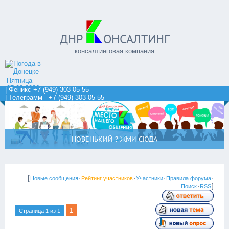
ДНР
ОНСАЛТИНГ
консалтинговая компания
Пятница
07.08.2026
| Феникс +7 (949) 303-05-55
| Телеграмм +7 (949) 303-05-55
НОВЕНЬКИЙ ? ЖМИ СЮДА
[
·
·
·
·
Новые сообщения
Рейтинг участников
Участники
Правила форума
·
]
Поиск
RSS
1
Страница
1
из
1