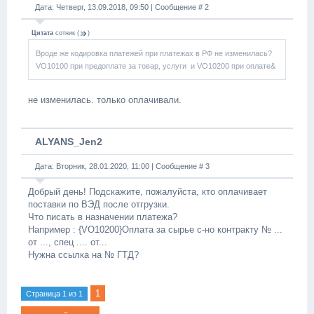
Дата: Четверг, 13.09.2018, 09:50 | Сообщение #
2
Цитата
сотник
(
)
Вроде же кодировка платежей при платежах в РФ не изменилась?
VO10100 при предоплате за товар, услуги и VO10200 при оплате&
не изменилась. только оплачивали.
ALYANS_Jen2
Дата: Вторник, 28.01.2020, 11:00 | Сообщение #
3
Добрый день! Подскажите, пожалуйста, кто оплачивает
поставки по ВЭД после отгрузки.
Что писать в назначении платежа?
Например : {VO10200}Оплата за сырье с-но контракту № ...
от ..., спец .... от...
Нужна ссылка на № ГТД?
1
Страница
1
из
1