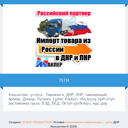
ТЕГИ
Консалтинг ,услуги , Таможня в, ДНР, ЛНР, таможенный,
брокер, Донецк, Луганск, Ljytwr, Keufycr, nfvj;tyysq ,hjrth d lyh,
растаможка груза. ВЭД, ВЕД, Dtl lyh rjycfknbyu, мдс днр
Создано
LEMUR PRODUCTION
. Условия
копирования информации с сайта.
ДНР
Консалтинг© 2026г