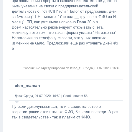
при заполнения Оферты в назначении платежа не должно
быть указания на связи с предпринимательской
деятельностью: "от ФЛП" или "Налог от предприним. д-ти
за №месяц" Т.Е. пишите: "Упр нал __ группы от ФИО за №
месяц". ПП, как уже было написано
Dana
20 р.р.
Всем настоятельно рекомендуют открывать счета,
мотивируя это тем, что такая форма уплаты "НЕ законна".
Налоговики по телефону сказали, что у них никаких
изменний не было. Предложили еще раз уточнить дней ч/з
5
Сообщение отредактировал
destino_t
-
Среда, 01.07.2020, 16:45
elen_maman
Дата: Среда, 01.07.2020, 16:52 | Сообщение #
56
Ну если доколупываться, то и в свидетельстве о
госрегистрации стоит только ФИО, без флп впереди. А раз
так в свидетельстве - так и платим от ФИО.