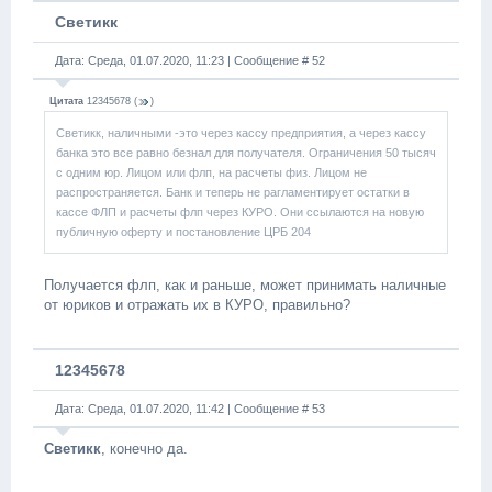
Светикк
Дата: Среда, 01.07.2020, 11:23 | Сообщение #
52
Цитата
12345678
(
)
Светикк, наличными -это через кассу предприятия, а через кассу
банка это все равно безнал для получателя. Ограничения 50 тысяч
с одним юр. Лицом или флп, на расчеты физ. Лицом не
распространяется. Банк и теперь не рагламентирует остатки в
кассе ФЛП и расчеты флп через КУРО. Они ссылаются на новую
публичную оферту и постановление ЦРБ 204
Получается флп, как и раньше, может принимать наличные
от юриков и отражать их в КУРО, правильно?
12345678
Дата: Среда, 01.07.2020, 11:42 | Сообщение #
53
Светикк
, конечно да.