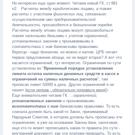
Но интересен еще один момент. Читаем новый ГК, ст.981
п2:
Расчеты между юридическими лицами, а также
расчеты с участием физических лиц, связанныес
осуществлением ими предпринимательской
деятельности, производятся в безналичном порядке.
Расчеты между этими лицами могут производиться
также наличными деньгами с учетом ограничений,
установленных законом и принимаемыми в
соответствии с ним банковскими правилами.
Вкратце - надо безналом, но можно и налом. ЦРБ читает
первое предложение абзаца, но не видит второе? А вот что
касается ограничений, тут интересно. Ограничения по сути
установлены во "
Временный порядок установления
лимита остатка наличных денежных средств в кассе и
ограничений на суммы наличных расчетов
", там
прописан лимит 50000 в день. Других ограничений я не
нашел (
если неправ - обязательно поправьте меня!
).
Еще внимательнее читаем ГК. ...
ограничений,
установленных законом
и принимаемыми
всоответствии с ним
банковскими правилами.
То есть
сначала должен быть какой-то Закон, принимаемый
Народным Советом, в котором должны быть прописаны эти
ограничения, а уже на основании Закона банк, налоговая,
еще кто-то может прописывать какие-то правила (по сути -
внутренний документ), как эти платежи проводить. То есть