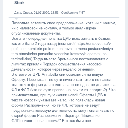
Stork
Дата: Среда, 01.07.2020, 18:53 | Сообщение #
57
Позвольте вставить свое предположение, хотя ни с банком,
ни с налоговой не контачу, а только анализирую
опубликованные документы.
Все это - очередная попытка ЦРБ всех загнать в безнал,
как это было 2 года назад (помните? https://dnrsovet.su/v-
profilnom-komitete-prokommentirovali-otmenu-postanovleniya-
tsrb-otnositelno-poryadka-vedeniya-kassovyh-operatsij-na-
territorii-dnr/) Тогда вместо Временного постановления о
лимитах приняли Порядок осуществления кассовой
деятельности, которое через неделю отменили.
В ответе от ЦРБ Annabella они ссылаются на новую
Оферту. Перечитал - по сути ничего там такого не нашел,
только что форма для оплаты налогов одна, не делится на
ФЛ и ФЛП (что по сути правильно, зачем их плодить?). Что
примечательно, при публикации новой Оферты ЦРБ в
тексте новости указывает на то, что появилась новая
форма Распоряжения, но те ФЛ, которые не ведут
предпринимательскую деятельность, могут оплачивать по
старой форме Распоряжения. Вкратце: "Внимание
ФЛПшников - новая форма!" Вот как бы и все.