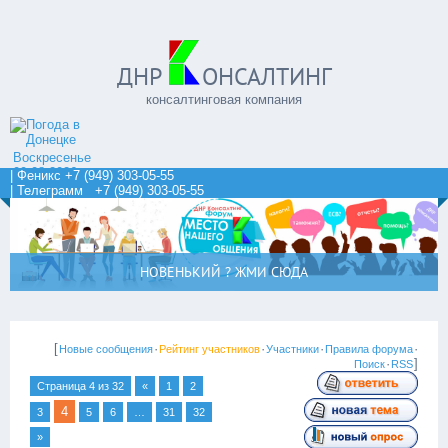
ДНР
ОНСАЛТИНГ
консалтинговая компания
Воскресенье
09.08.2026
| Феникс +7 (949) 303-05-55
| Телеграмм +7 (949) 303-05-55
НОВЕНЬКИЙ ? ЖМИ СЮДА
[
·
·
·
·
Новые сообщения
Рейтинг участников
Участники
Правила форума
·
]
Поиск
RSS
Страница
4
из
32
«
1
2
4
3
5
6
…
31
32
»