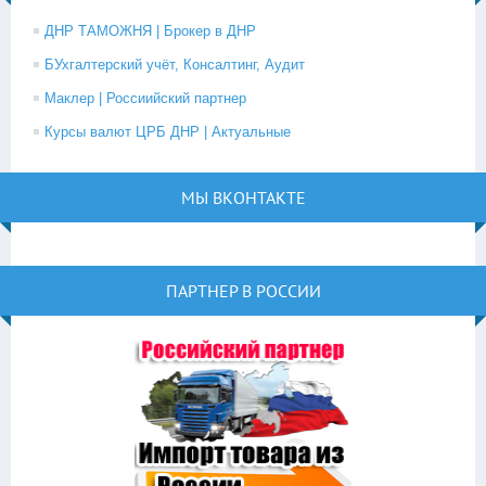
ДНР ТАМОЖНЯ | Брокер в ДНР
БУхгалтерский учёт, Консалтинг, Аудит
Маклер | Россиийский партнер
Курсы валют ЦРБ ДНР | Актуальные
МЫ ВКОНТАКТЕ
ПАРТНЕР В РОССИИ