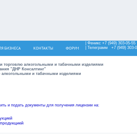
| Феникс +7 (949) 303-05-55
| Телеграмм +7 (949) 303-0
ЛЯ БИЗНЕСА
КОНТАКТЫ
ФОРУМ
 и торговлю алкогольными и табачными изделиями
ания "ДНР Консалтинг"
лю алкогольными и табачными изделиями
ить и подать документы для получения лицензии на:
укцией
 продукцией