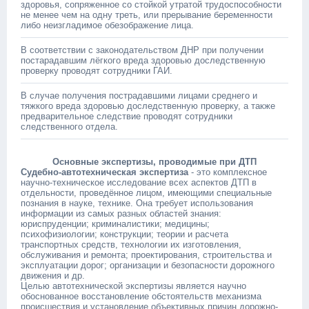
здоровья, сопряженное со стойкой утратой трудоспособности
не менее чем на одну треть, или прерывание беременности
либо неизгладимое обезображение лица.
В соответствии с законодательством ДНР при получении
постарадавшим лёгкого вреда здоровью доследственную
проверку проводят сотрудники ГАИ.
В случае получения пострадавшими лицами среднего и
тяжкого вреда здоровью доследственную проверку, а также
предварительное следствие проводят сотрудники
следственного отдела.
Основные экспертизы, проводимые при ДТП
Судебно-автотехническая экспертиза
- это комплексное
научно-техническое исследование всех аспектов ДТП в
отдельности, проведённое лицом, имеющими специальные
познания в науке, технике. Она требует использования
информации из самых разных областей знания:
юриспруденции; криминалистики; медицины;
психофизиологии; конструкции; теории и расчета
транспортных средств, технологии их изготовления,
обслуживания и ремонта; проектирования, строительства и
эксплуатации дорог; организации и безопасности дорожного
движения и др.
Целью автотехнической экспертизы является научно
обоснованное восстановление обстоятельств механизма
происшествия и установление объективных причин дорожно-